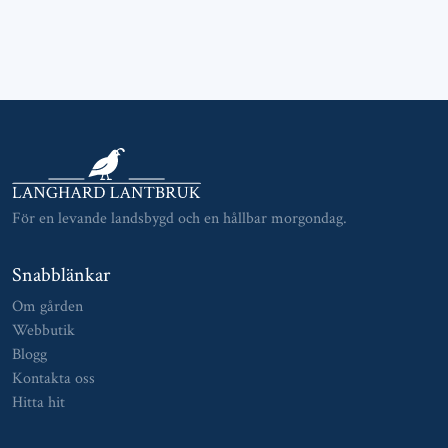
För en levande landsbygd och en hållbar morgondag.
Snabblänkar
Om gården
Webbutik
Blogg
Kontakta oss
Hitta hit