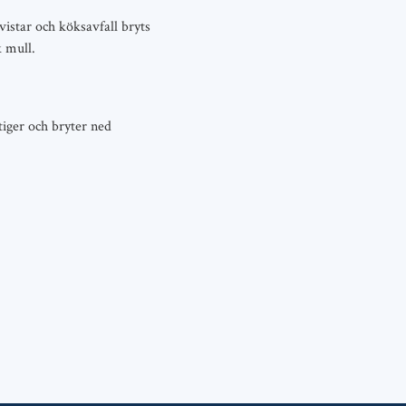
vistar och köksavfall bryts
k mull.
iger och bryter ned