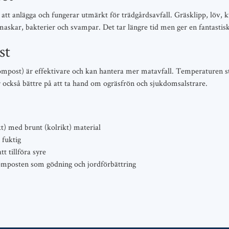
tt anlägga och fungerar utmärkt för trädgårdsavfall. Gräsklipp, löv, k
maskar, bakterier och svampar. Det tar längre tid men ger en fantastis
st
post) är effektivare och kan hantera mer matavfall. Temperaturen st
 också bättre på att ta hand om ogräsfrön och sjukdomsalstrare.
t) med brunt (kolrikt) material
fuktig
t tillföra syre
mposten som gödning och jordförbättring