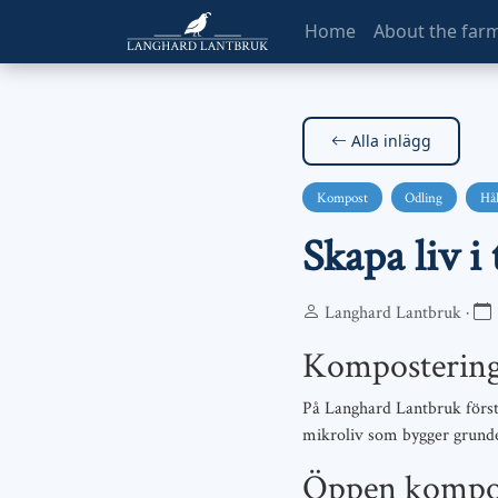
Home
About the far
Alla inlägg
Kompost
Odling
Hål
Skapa liv 
Langhard Lantbruk ·
Kompostering:
På Langhard Lantbruk förstå
mikroliv som bygger grunden
Öppen kompo