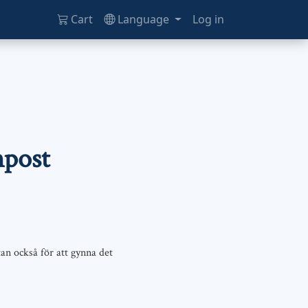
Cart
Language
Log in
mpost
an också för att gynna det