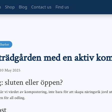
m
Shop
Blog
Contact us
Find us
lbarhet
i trädgården med en aktiv ko
10 May 2025
 sluten eller öppen?
r vi värdet av kompostering, inte bara för att skapa näringsrik jord ut
 för all odling.
st