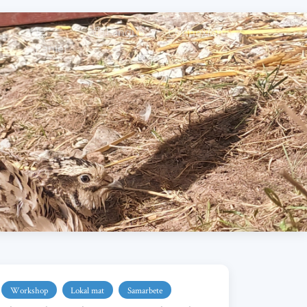
Langue
Connexion
Panier
Workshop
Lokal mat
Samarbete