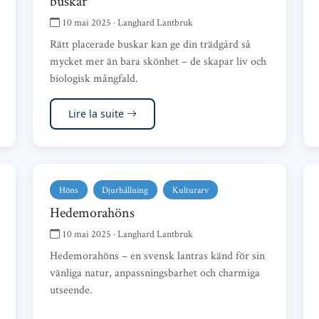
buskar
10 mai 2025 · Langhard Lantbruk
Rätt placerade buskar kan ge din trädgård så
mycket mer än bara skönhet – de skapar liv och
biologisk mångfald.
Lire la suite
Höns
Djurhållning
Kulturarv
Hedemorahöns
10 mai 2025 · Langhard Lantbruk
Hedemorahöns – en svensk lantras känd för sin
vänliga natur, anpassningsbarhet och charmiga
utseende.