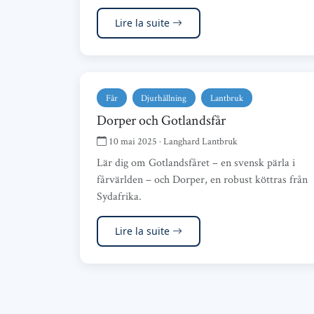
Lire la suite
Får
Djurhållning
Lantbruk
Dorper och Gotlandsfår
10 mai 2025 · Langhard Lantbruk
Lär dig om Gotlandsfåret – en svensk pärla i
fårvärlden – och Dorper, en robust köttras från
Sydafrika.
Lire la suite