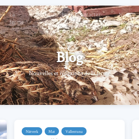
il
La
Boutique
Blog
Contactez-
Nous
ferme
nous
trouver
Blog
Nouvelles et réflexions de la ferme
Nätverk
Mat
Vallentuna