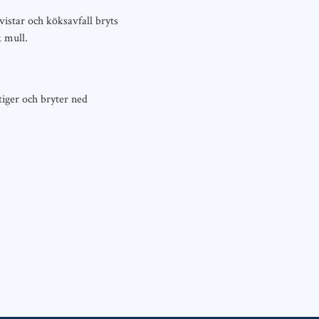
vistar och köksavfall bryts
k mull.
iger och bryter ned