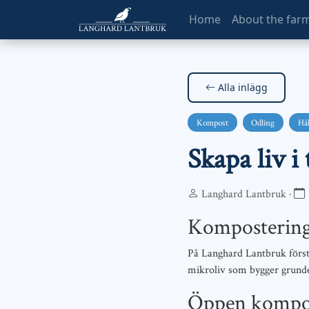
Home
About the far
Alla inlägg
Kompost
Odling
Hål
Skapa liv 
Langhard Lantbruk ·
Kompostering:
På Langhard Lantbruk förstå
mikroliv som bygger grunden
Öppen kompo