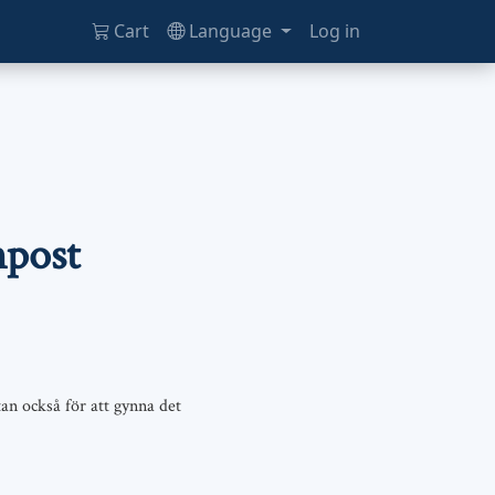
Cart
Language
Log in
mpost
an också för att gynna det