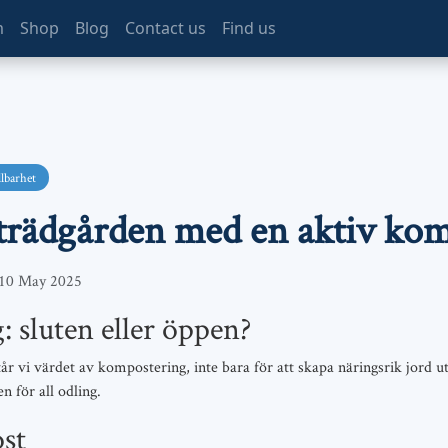
m
Shop
Blog
Contact us
Find us
lbarhet
i trädgården med en aktiv ko
10 May 2025
 sluten eller öppen?
r vi värdet av kompostering, inte bara för att skapa näringsrik jord ut
 för all odling.
st