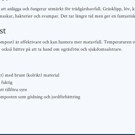
tt anlägga och fungerar utmärkt för trädgårdsavfall. Gräsklipp, löv, k
maskar, bakterier och svampar. Det tar längre tid men ger en fantastis
st
post) är effektivare och kan hantera mer matavfall. Temperaturen st
 också bättre på att ta hand om ogräsfrön och sjukdomsalstrare.
t) med brunt (kolrikt) material
fuktig
t tillföra syre
mposten som gödning och jordförbättring